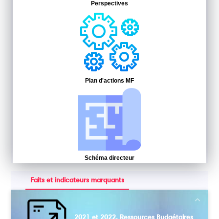
Perspectives
Plan d'actions MF
Schéma directeur
Faits et indicateurs marquants
Next
2021 et 2022, Ressources Budgétaires