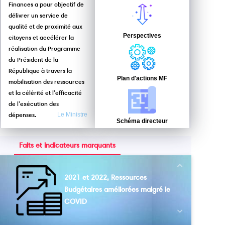
Finances a pour objectif de
délivrer un service de
qualité et de proximité aux
Perspectives
citoyens et accélérer la
réalisation du Programme
du Président de la
République à travers la
Plan d'actions MF
mobilisation des ressources
et la célérité et l’efficacité
de l’exécution des
dépenses.
Le Ministre
Schéma directeur
Faits et indicateurs marquants
Next
2021 et 2022, Ressources
Budgétaires améliorées malgré le
COVID
Previous