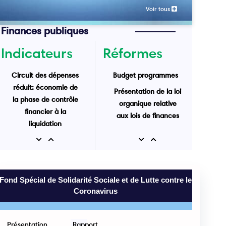
Voir tous
Finances publiques
Indicateurs
Réformes
Circuit des dépenses
Budget programmes
réduit: économie de
Présentation de la loi
la phase de contrôle
organique relative
financier à la
aux lois de finances
liquidation
Recettes de l'Etat au
Previous
Next
Previous
Next
31 Mai 2025 : 43 Mrd
MRU
Fond Spécial de Solidarité Sociale et de Lutte contre le
Coronavirus
Présentation
Rapport