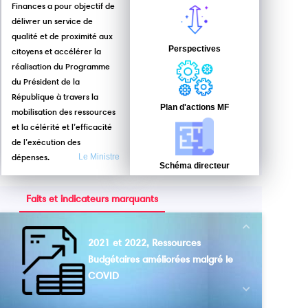
Finances a pour objectif de
délivrer un service de
qualité et de proximité aux
Perspectives
citoyens et accélérer la
réalisation du Programme
du Président de la
République à travers la
Plan d'actions MF
mobilisation des ressources
et la célérité et l’efficacité
de l’exécution des
dépenses.
Le Ministre
Schéma directeur
Faits et indicateurs marquants
Next
2021 et 2022, Ressources
Budgétaires améliorées malgré le
COVID
Previous