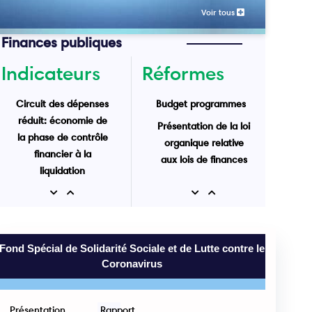
Voir tous
Finances publiques
Indicateurs
Réformes
Circuit des dépenses
Budget programmes
réduit: économie de
Présentation de la loi
la phase de contrôle
organique relative
financier à la
aux lois de finances
liquidation
Recettes de l'Etat au
Previous
Next
Previous
Next
31 Mai 2025 : 43 Mrd
MRU
Fond Spécial de Solidarité Sociale et de Lutte contre le
Coronavirus
Présentation
Rapport