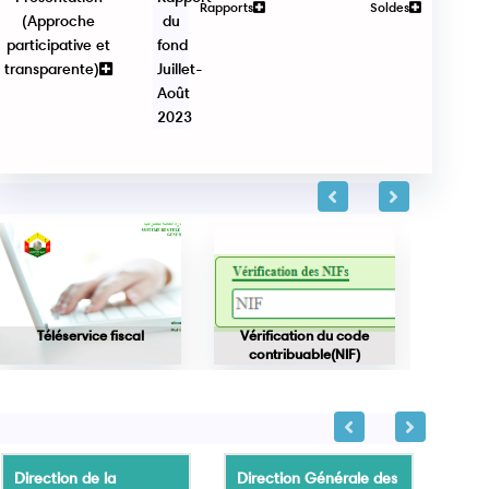
Rapports
Soldes
(Approche
du
participative et
fond
transparente)
Juillet-
Août
2023
Téléservice fiscal
Vérification du code
Vérifica
contribuable(NIF)
Direction de la
Direction Générale des
Dire