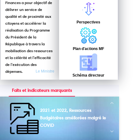
Finances a pour objectif de
délivrer un service de
qualité et de proximité aux
Perspectives
citoyens et accélérer la
réalisation du Programme
du Président de la
République à travers la
Plan d'actions MF
mobilisation des ressources
et la célérité et l’efficacité
de l’exécution des
dépenses.
Le Ministre
Schéma directeur
Faits et indicateurs marquants
Next
2021 et 2022, Ressources
Budgétaires améliorées malgré le
COVID
Previous