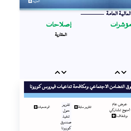
المزيد
لمالية العامة
ؤشرات
إصلاحات
المقاربة
Previous
Next
Previous
Next
ق التضامن الاجتماعي ومكافحة تداعيات فيروس كورونا
عرض عام
تقرير
تقارير سابقة
الوضعيات
(منهج تشاركي
حول
وشفاف)
تنفيذ
صندوق
كورونا