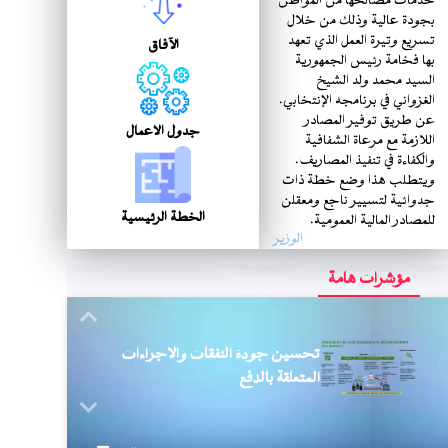
خدمات مصالحها من المواطن
بجودة عالية وذلك من خلال
تسريع وتيرة العمل الذي تعهد
الآفاق
بها فخامة رئيس الجمهورية
السيد محمد ولد الشيخ
الغزواني في برنامجه الإنتخابي.
عن طريق توفير المصادر
جدول الأعمال
اللازمة مع مرعاة الشفافية
والكفاءة في تنفيذ المصاريف.
ويتطلب هذا وضع خطة ذات
جدوائية لتسيير ناجع ومعقلن
الخطة الرئيسية
للمصادر المالية العمومية.
الوزير
مؤشرات هامة
Next
تحسين جودة النفقات والإجراءات
المتعلقة بالدفع
Previous