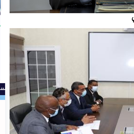
ا
ي
م
صندو