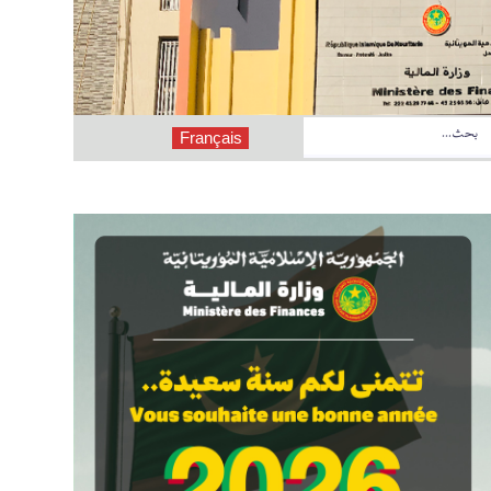
Français
وثيقة البرمجة الميزانوية متوسطة المدى 2027 - 2029
قانون نظامي رقم 2026-019 يعدل بعض أحكام القانون النظامي رقم 2018-039 الصادر بتاريخ 09 أكتوبر 2018، الذي يلغي ويحل محل القانون رقم 78-011 الصادر بتاريخ 19 يناير 1978، المتضمن القانون النظامي المتعلق بقوانين المالية