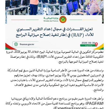
نظم مركز التكوين في المالية العمومية بوزارة المالية، اليوم الثلاثاء 30 يونيو 2026، الدورة
التكوينية الثالثة حول إعداد التقرير السنوي للأداء (RAP)، وذلك في إطار مواصلة
تنفيذ إصلاح الميزانية الموجهة بالبرامج.
واستفاد من هذه الدورة عدد من الأطر السامية بوزارة المالية الذين سبق لهم المشاركة
في الدورتين المنظمتين يومي 18 و22 يونيو الجاري، وذلك بهدف تعزيز معارفهم
وتطوير قدراتهم في مجال إدارة الأداء وإعداد التقرير السنوي للأداء، باعتباره إحدى
الأدوات الأساسية لتقييم تنفيذ البرامج الحكومية وقياس مدى تحقيق الأهداف
والنتائج.
وأطر هذه الدورة خبير مقيم من برنامج دعم الحكامة المالية والإدارية في موريتانيا
(PAGFAM)، وهو برنامج للمساعدة الفنية ممول من الاتحاد الأوروبي وتنفذه وكالة
الخبرة الفرنسية (Expertise France).