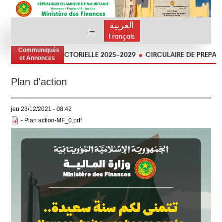
العربية
Français
Communiqués
STRATÉGIE SECTORIELLE 2025-2029
CIRCULAIRE DE PREPARATION
et Annonces
Plan d'action
jeu 23/12/2021 - 08:42
- Plan action-MF_0.pdf