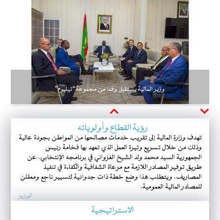
وزير المالية يستقبل وفدا من مجموعة “تيليوم”
Next
Previous
رؤية القطاع وأولوياته
تهدف وزارة المالية إلى تقريب خدمات مصالحها من المواطن بجودة عالية
وذلك من خلال تسريع وتيرة العمل الذي تعهد بها فخامة رئيس
الجمهورية السيد محمد ولد الشيخ الغزواني في برنامجه الإنتخابي. عن
طريق توفير المصادر اللازمة مع مرعاة الشفافية والكفاءة في تنفيذ
المصاريف. ويتطلب هذا وضع خطة ذات جدوائية لتسيير ناجع ومعقلن
للمصادر المالية العمومية.
الوزير
الاستراتيجية