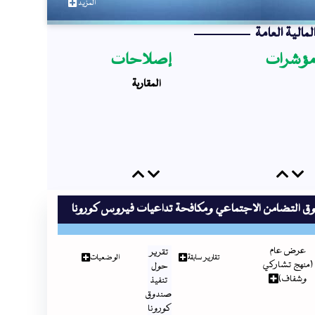
المزيد
لمالية العامة
ؤشرات
إصلاحات
المقاربة
Previous
Next
Previous
Next
ق التضامن الاجتماعي ومكافحة تداعيات فيروس كورونا
عرض عام
تقرير
تقارير سابقة
الوضعيات
(منهج تشاركي
حول
وشفاف)
تنفيذ
صندوق
كورونا