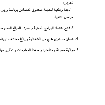
شهرين؛
- لجنة وطنية لمتابعة صندوق التضامن برئاسة وزير الم
مراحل التنفيذ؛
3. فتح اعتماد للبرامج المعنية و صرف المبالغ الممنوحة مباشرة على أساس قرارات اللجنة الوزارية؛
4. ضمان مستوى عالي من الشفافية وإبلاغ مختلف الهيئات الحكومية بمراحل السحب؛
5. مراقبة مسبقة و متأخرة و حفظ المعلومات و تمكين مباشرتها من طرف كل الأشخاص اللذين لهم الحق في ذلك.