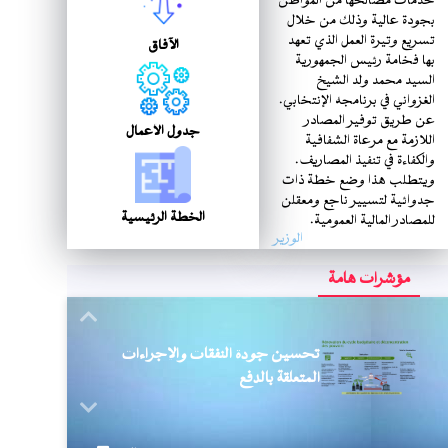
خدمات مصالحها من المواطن
بجودة عالية وذلك من خلال
تسريع وتيرة العمل الذي تعهد
الآفاق
بها فخامة رئيس الجمهورية
السيد محمد ولد الشيخ
الغزواني في برنامجه الإنتخابي.
عن طريق توفير المصادر
جدول الأعمال
اللازمة مع مرعاة الشفافية
والكفاءة في تنفيذ المصاريف.
ويتطلب هذا وضع خطة ذات
جدوائية لتسيير ناجع ومعقلن
الخطة الرئيسية
للمصادر المالية العمومية.
الوزير
مؤشرات هامة
Next
تحسين جودة النفقات والإجراءات
المتعلقة بالدفع
Previous