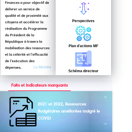
Finances a pour objectif de
délivrer un service de
qualité et de proximité aux
Perspectives
citoyens et accélérer la
réalisation du Programme
du Président de la
République à travers la
Plan d'actions MF
mobilisation des ressources
et la célérité et l’efficacité
de l’exécution des
dépenses.
Le Ministre
Schéma directeur
Faits et indicateurs marquants
Next
2021 et 2022, Ressources
Budgétaires améliorées malgré le
COVID
Previous