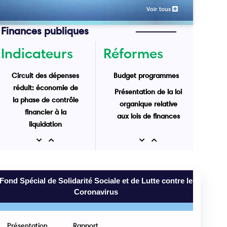
Voir tous
Finances publiques
Indicateurs
Réformes
Circuit des dépenses
Budget programmes
réduit: économie de
Présentation de la loi
la phase de contrôle
organique relative
financier à la
aux lois de finances
liquidation
Recettes de l'Etat au
Previous
Next
Previous
Next
31 Mai 2025 : 43 Mrd
MRU
Fond Spécial de Solidarité Sociale et de Lutte contre le
Coronavirus
Présentation
Rapport